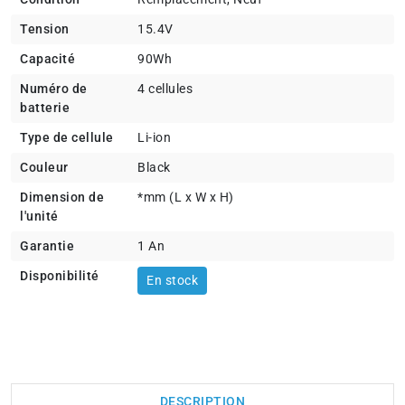
Tension
15.4V
Capacité
90Wh
Numéro de
4 cellules
batterie
Type de cellule
Li-ion
Couleur
Black
Dimension de
*mm (L x W x H)
l'unité
Garantie
1 An
Disponibilité
En stock
DESCRIPTION