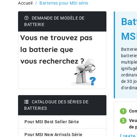
Accueil
Batteries pour MSI série
DEMANDE DE MODÈLE DE
Bat
BATTERIE
MSI
Batteri
batteri
multiple
ignifug
ordinat
de 30 j
d'ordina
CATALOGUE DES SÉRIES DE
BATTERIES
Com
Veu
Pour MSI Best Seller Série
de 
Pour MSI New Arrivals Série
[ 18476