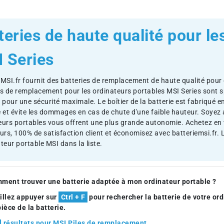
teries de haute qualité pour le
 Series
eMSI.fr fournit des batteries de remplacement de haute qualité pour 
es de remplacement pour les ordinateurs portables MSI Series sont s
 pour une sécurité maximale. Le boîtier de la batterie est fabriqué e
é et évite les dommages en cas de chute d'une faible hauteur. Soye
eurs portables vous offrent une plus grande autonomie. Achetez en
ours, 100% de satisfaction client et économisez avec batteriemsi.fr. 
teur portable MSI dans la liste.
ment trouver une batterie adaptée à mon ordinateur portable ?
illez appuyer sur
Ctrl + F
pour rechercher la batterie de votre o
pièce de la batterie.
 ] résultats pour MSI Piles de remplacement