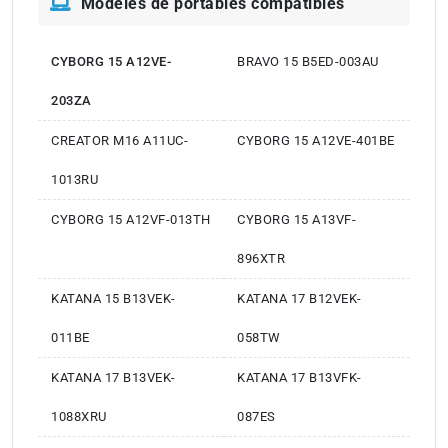
Modèles de portables compatibles
CYBORG 15 A12VE-
BRAVO 15 B5ED-003AU
203ZA
CREATOR M16 A11UC-
CYBORG 15 A12VE-401BE
1013RU
CYBORG 15 A12VF-013TH
CYBORG 15 A13VF-
896XTR
KATANA 15 B13VEK-
KATANA 17 B12VEK-
011BE
058TW
KATANA 17 B13VEK-
KATANA 17 B13VFK-
1088XRU
087ES