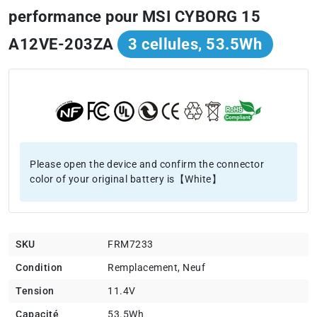
performance pour MSI CYBORG 15
A12VE-203ZA
3 cellules, 53.5Wh
Please open the device and confirm the connector
color of your original battery is【White】
SKU
FRM7233
Condition
Remplacement, Neuf
Tension
11.4V
Capacité
53.5Wh