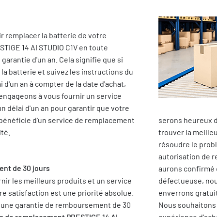
r remplacer la batterie de votre
STIGE 14 AI STUDIO C1V en toute
garantie d'un an. Cela signifie que si
la batterie et suivez les instructions du
i d'un an à compter de la date d'achat,
 engageons à vous fournir un service
n délai d'un an pour garantir que votre
 bénéficie d'un service de remplacement
serons heureux d
ité.
trouver la meille
résoudre le prob
autorisation de 
nt de 30 jours
aurons confirmé 
ir les meilleurs produits et un service
défectueuse, no
re satisfaction est une priorité absolue.
enverrons gratui
s une garantie de remboursement de 30
Nous souhaitons 
es de remplacement PRESTIGE 14 AI
expérience d'acha