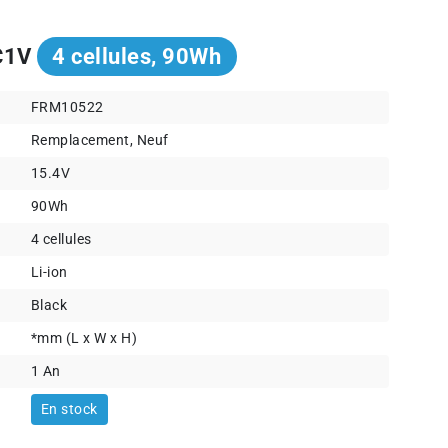
 C1V
4 cellules, 90Wh
FRM10522
Remplacement, Neuf
15.4V
90Wh
4 cellules
Li-ion
Black
*mm (L x W x H)
1 An
En stock