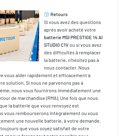
Retours
Si vous avez des questions
après avoir acheté votre
batterie MSI PRESTIGE 14 AI
STUDIO C1V
ou si vous avez
des difficultés à remplacer
la batterie, n'hésitez pas à
nous contacter. Nous
e vous aider rapidement et efficacement à
ure solution. Si nous ne parvenons pas à
lème, nous vous fournirons immédiatement une
retour de marchandise (RMA). Une fois que nous
que la batterie que vous renvoyez est
us vous rembourserons intégralement ou vous
tement une nouvelle batterie, à votre demande.
toujours que vous soyez satisfait de votre
t et nous ferons tout notre possible pour